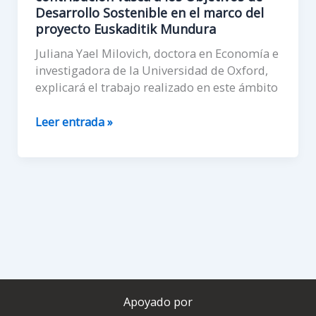
Desarrollo Sostenible en el marco del
proyecto Euskaditik Mundura
Juliana Yael Milovich, doctora en Economía e
investigadora de la Universidad de Oxford,
explicará el trabajo realizado en este ámbito
La
Leer entrada »
Universidad
de
Deusto
y
Alboan
presentarán
las
conclusiones
de
la
Apoyado por
contribución