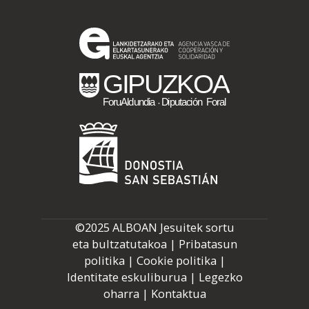
vasca
a
los
Objetivos
de
Desarrollo
Sostenible
en
el
marco
del
proyecto
Euskaditik
Mundura
©2025 ALBOAN Jesuitek sortu
eta bultzatutakoa |
Pribatasun
politika
|
Cookie politika
|
Identitate eskuliburua
|
Legezko
oharra
|
Kontaktua