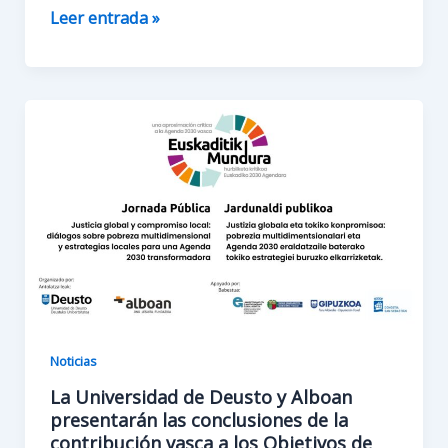
La
Leer entrada »
pobreza
multidimensional
hoy:
claves
de
la
conferencia
de
clausura
de
Euskaditik
Mundura
Noticias
La Universidad de Deusto y Alboan
presentarán las conclusiones de la
contribución vasca a los Objetivos de