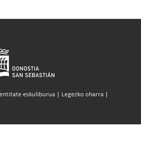
entitate eskuliburua
|
Legezko oharra
|