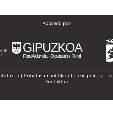
Apoyado por
zatutakoa |
Pribatasun politika
|
Cookie politika
|
Id
Kontaktua
EU
ES