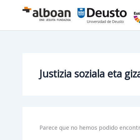
Ir
al
contenido
Justizia soziala eta g
Parece que no hemos podido encontr