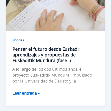
Noticias
Pensar el futuro desde Euskadi:
aprendizajes y propuestas de
Euskaditik Mundura (fase I)
A lo largo de los dos últimos años, el
proyecto Euskaditik Mundura, impulsado
por la Universidad de Deusto y la
Pensar
Leer entrada »
el
futuro
desde