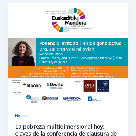
Euskadi:
aprendizajes
y
propuestas
de
Euskaditik
Mundura
(fase
I)
Noticias
La pobreza multidimensional hoy:
claves de la conferencia de clausura de