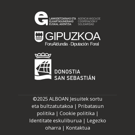
Mundura
©2025 ALBOAN Jesuitek sortu
eta bultzatutakoa |
Pribatasun
politika
|
Cookie politika
|
Identitate eskuliburua
|
Legezko
oharra
|
Kontaktua