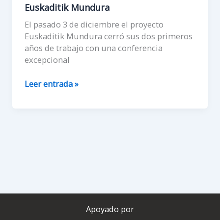
Euskaditik Mundura
El pasado 3 de diciembre el proyecto
Euskaditik Mundura cerró sus dos primeros
años de trabajo con una conferencia
excepcional
La
Leer entrada »
pobreza
multidimensional
hoy:
claves
de
la
conferencia
de
clausura
de
Apoyado por
Euskaditik