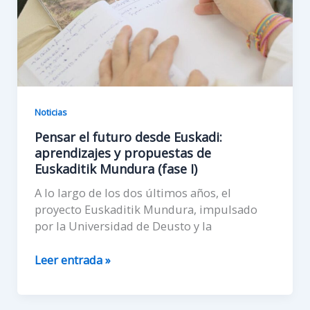
Noticias
Pensar el futuro desde Euskadi:
aprendizajes y propuestas de
Euskaditik Mundura (fase I)
A lo largo de los dos últimos años, el
proyecto Euskaditik Mundura, impulsado
por la Universidad de Deusto y la
Pensar
Leer entrada »
el
futuro
desde