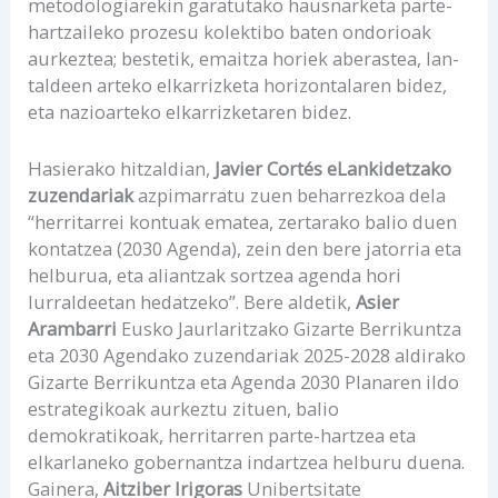
metodologiarekin garatutako hausnarketa parte-
hartzaileko prozesu kolektibo baten ondorioak
aurkeztea; bestetik, emaitza horiek aberastea, lan-
taldeen arteko elkarrizketa horizontalaren bidez,
eta nazioarteko elkarrizketaren bidez.
Hasierako hitzaldian,
Javier Cortés eLankidetzako
zuzendariak
azpimarratu zuen beharrezkoa dela
“herritarrei kontuak ematea, zertarako balio duen
kontatzea (2030 Agenda), zein den bere jatorria eta
helburua, eta aliantzak sortzea agenda hori
lurraldeetan hedatzeko”. Bere aldetik,
Asier
Arambarri
Eusko Jaurlaritzako Gizarte Berrikuntza
eta 2030 Agendako zuzendariak 2025-2028 aldirako
Gizarte Berrikuntza eta Agenda 2030 Planaren ildo
estrategikoak aurkeztu zituen, balio
demokratikoak, herritarren parte-hartzea eta
elkarlaneko gobernantza indartzea helburu duena.
Gainera,
Aitziber Irigoras
Unibertsitate