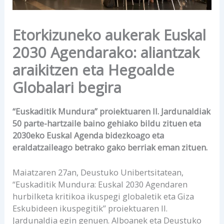
Etorkizuneko aukerak Euskal
2030 Agendarako: aliantzak
araikitzen eta Hegoalde
Globalari begira
“Euskaditik Mundura” proiektuaren II. Jardunaldiak
50 parte-hartzaile baino gehiako bildu zituen eta
2030eko Euskal Agenda bidezkoago eta
eraldatzaileago betrako gako berriak eman zituen.
Maiatzaren 27an, Deustuko Unibertsitatean,
“Euskaditik Mundura: Euskal 2030 Agendaren
hurbilketa kritikoa ikuspegi globaletik eta Giza
Eskubideen ikuspegitik” proiektuaren II.
Jardunaldia egin genuen. Alboanek eta Deustuko