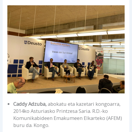
Caddy Adzuba,
abokatu eta kazetari kongoarra,
2014ko Asturiasko Printzesa Saria. R.D.-ko
Komunikabideen Emakumeen Elkarteko (AFEM)
buru da. Kongo.