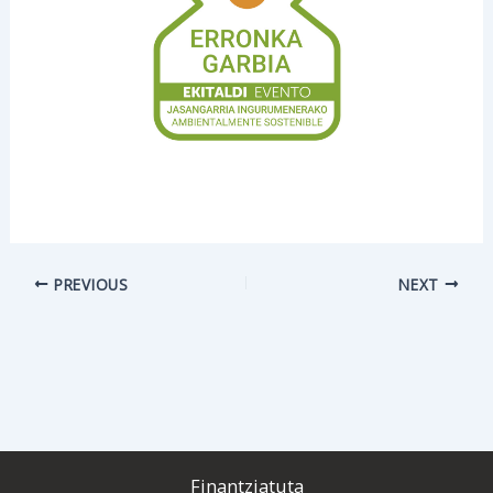
PREVIOUS
NEXT
Finantziatuta