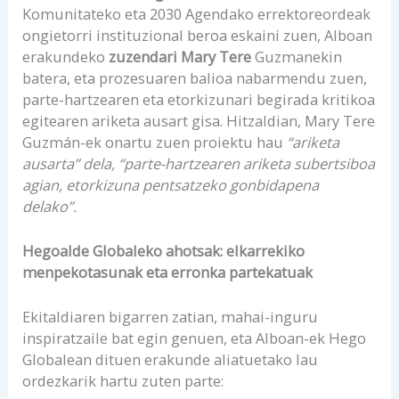
Komunitateko eta 2030 Agendako errektoreordeak
ongietorri instituzional beroa eskaini zuen, Alboan
erakundeko
zuzendari Mary Tere
Guzmanekin
batera, eta prozesuaren balioa nabarmendu zuen,
parte-hartzearen eta etorkizunari begirada kritikoa
egitearen ariketa ausart gisa. Hitzaldian, Mary Tere
Guzmán-ek onartu zuen proiektu hau
“ariketa
ausarta” dela, “parte-hartzearen ariketa subertsiboa
agian, etorkizuna pentsatzeko gonbidapena
delako”.
Hegoalde Globaleko ahotsak: elkarrekiko
menpekotasunak eta erronka partekatuak
Ekitaldiaren bigarren zatian, mahai-inguru
inspiratzaile bat egin genuen, eta Alboan-ek Hego
Globalean dituen erakunde aliatuetako lau
ordezkarik hartu zuten parte: