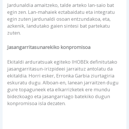
Jardunaldia amaitzeko, talde arteko lan-saio bat
egin zen. Lan-mahaiek eztabaidatu eta integratu
egin zuten jardunaldi osoan entzundakoa, eta,
azkenik, landutako gaien sintesi bat partekatu
zuten.
Jasangarritasunarekiko konpromisoa
Ekitaldi arduratsuak egiteko IHOBEk definitutako
jasangarritasun-irizpideei jarraituz antolatu da
ekitaldia. Horri esker, Erronka Garbia ziurtagiria
eskuratu dugu. Alboan-en, lanean jarraitzen dugu
gure topaguneek eta elkarrizketek ere mundu
bidezkoago eta jasangarriago batekiko dugun
konpromisoa isla dezaten.