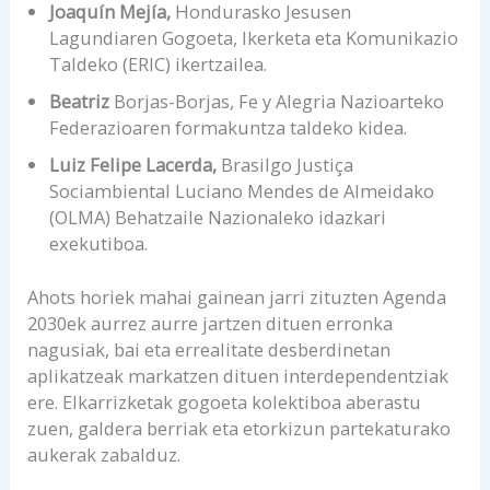
Joaquín Mejía,
Hondurasko Jesusen
Lagundiaren Gogoeta, Ikerketa eta Komunikazio
Taldeko (ERIC) ikertzailea.
Beatriz
Borjas-Borjas, Fe y Alegria Nazioarteko
Federazioaren formakuntza taldeko kidea.
Luiz Felipe Lacerda,
Brasilgo Justiça
Sociambiental Luciano Mendes de Almeidako
(OLMA) Behatzaile Nazionaleko idazkari
exekutiboa.
Ahots horiek mahai gainean jarri zituzten Agenda
2030ek aurrez aurre jartzen dituen erronka
nagusiak, bai eta errealitate desberdinetan
aplikatzeak markatzen dituen interdependentziak
ere. Elkarrizketak gogoeta kolektiboa aberastu
zuen, galdera berriak eta etorkizun partekaturako
aukerak zabalduz.