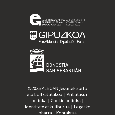
©2025 ALBOAN Jesuitek sortu
eta bultzatutakoa |
Pribatasun
politika
|
Cookie politika
|
Identitate eskuliburua
|
Legezko
oharra
|
Kontaktua