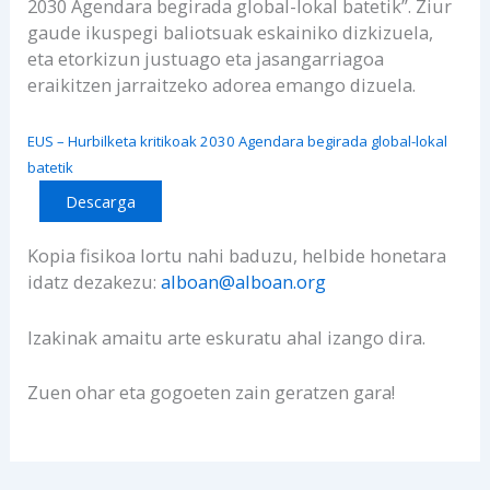
2030 Agendara begirada global-lokal batetik”. Ziur
gaude ikuspegi baliotsuak eskainiko dizkizuela,
eta etorkizun justuago eta jasangarriagoa
eraikitzen jarraitzeko adorea emango dizuela.
EUS – Hurbilketa kritikoak 2030 Agendara begirada global-lokal
batetik
Descarga
Kopia fisikoa lortu nahi baduzu, helbide honetara
idatz dezakezu:
alboan@alboan.org
Izakinak amaitu arte eskuratu ahal izango dira.
Zuen ohar eta gogoeten zain geratzen gara!