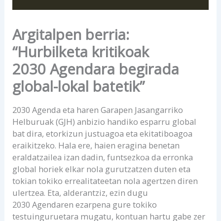
Argitalpen berria:
“Hurbilketa kritikoak
2030 Agendara begirada
global-lokal batetik”
2030 Agenda eta haren Garapen Jasangarriko
Helburuak (GJH) anbizio handiko esparru global
bat dira, etorkizun justuagoa eta ekitatiboagoa
eraikitzeko. Hala ere, haien eragina benetan
eraldatzailea izan dadin, funtsezkoa da erronka
global horiek elkar nola gurutzatzen duten eta
tokian tokiko errealitateetan nola agertzen diren
ulertzea. Eta, alderantziz, ezin dugu
2030 Agendaren ezarpena gure tokiko
testuinguruetara mugatu, kontuan hartu gabe zer