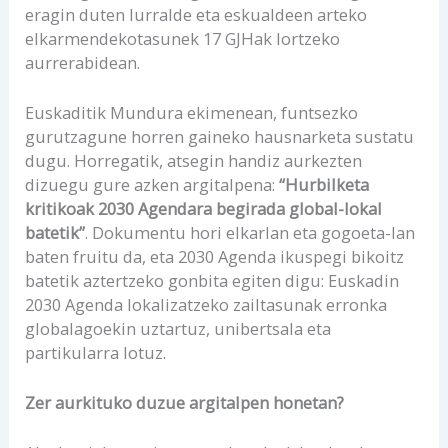
eragin duten lurralde eta eskualdeen arteko
elkarmendekotasunek 17 GJHak lortzeko
aurrerabidean.
Euskaditik Mundura ekimenean, funtsezko
gurutzagune horren gaineko hausnarketa sustatu
dugu. Horregatik, atsegin handiz aurkezten
dizuegu gure azken argitalpena:
“Hurbilketa
kritikoak 2030 Agendara begirada global-lokal
batetik”
. Dokumentu hori elkarlan eta gogoeta-lan
baten fruitu da, eta 2030 Agenda ikuspegi bikoitz
batetik aztertzeko gonbita egiten digu: Euskadin
2030 Agenda lokalizatzeko zailtasunak erronka
globalagoekin uztartuz, unibertsala eta
partikularra lotuz.
Zer aurkituko duzue argitalpen honetan?