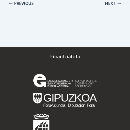
PREVIOUS
NEXT
Finantziatuta