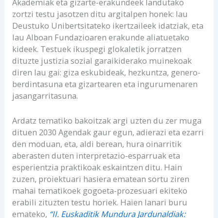
Akademiak eta gizarte-erakundeek landutako
zortzi testu jasotzen ditu argitalpen honek: lau
Deustuko Unibertsitateko ikertzaileek idatziak, eta
lau Alboan Fundazioaren erakunde aliatuetako
kideek. Testuek ikuspegi glokaletik jorratzen
dituzte justizia sozial garaikiderako muinekoak
diren lau gai: giza eskubideak, hezkuntza, genero-
berdintasuna eta gizartearen eta ingurumenaren
jasangarritasuna.
Ardatz tematiko bakoitzak argi uzten du zer muga
dituen 2030 Agendak gaur egun, adierazi eta ezarri
den moduan, eta, aldi berean, hura oinarritik
aberasten duten interpretazio-esparruak eta
esperientzia praktikoak eskaintzen ditu. Hain
zuzen, proiektuari hasiera ematean sortu ziren
mahai tematikoek gogoeta-prozesuari ekiteko
erabili zituzten testu horiek. Haien lanari buru
emateko,
“II. Euskaditik Mundura Jardunaldiak: