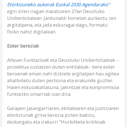
Etorkizuneko aukerak Euskal 2030 Agendarako”
egin ziren iragan maiatzaren 27an Deustuko
Unibertsitatean. Jardunaldi horietan aurkeztu zen
argitalpena, eta jada eskuragai dago, formatu
fisiko nahiz digitalean.
Esker bereziak
Alboan Fundazioak eta Deustuko Unibertsitateak –
proiektua sustatzen duten entitateak– bere esker
beroenak eman nahi dizkiete argitalpen hau egitea
ahalbidetu duten pertsona eta erakunde guztiei.
Haien eskuzabaltasuna, jakintzak eta konpromisoa
funtsezko oinarriak izan dira.
Garapen jasangarriaren, ekitatearen eta justiziaren
etorkizunak grina berezia pizten badizu,
deskargatu eta irakurri “Hurbilketa kritikoak