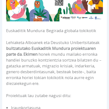
Euskaditik Mundura: Begirada globala tokikotik
Lehiaketa Alboanek eta Deustuko Unibertsitateak
bultzatutako Euskaditik Mundura proiektuaren
parte da. Ekimen
honek mundu mailako erronka
handiei buruzko kontzientzia sortzea bilatzen du –
gatazka armatuak, migrazio krisiak, indarkeria,
genero desberdintasunak, besteak beste–, baita
erronka horiei tokian tokikotik nola aurre egin
diezaiekegun ere.
Proiektuak lau zutabe nagusi ditu:
Iraunkortasuna