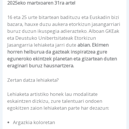
2025eko martxoaren 31ra arte!
​16 eta 25 urte bitartean badituzu eta Euskadin bizi
bazara, hauxe duzu aukera etorkizun jasangarriari
buruz duzun ikuspegia adierazteko. Alboan GKEak
eta Deustuko Unibertsitateak Etorkizun
Jasangarria lehiaketa jarri dute
abian. Ekimen
horren helburua da gazteak inspiratzea gure
eguneroko ekintzek planetan eta gizartean duten
eraginari buruz hausnartzera.
Zertan datza lehiaketa?
Lehiaketa artistiko honek lau modalitate
eskaintzen dizkizu, zure talentuari ondoen
egokitzen zaion lehiaketan parte har dezazun:
Argazkia koloretan