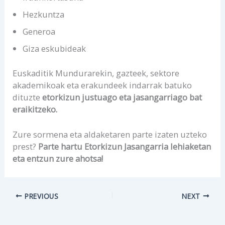
Hezkuntza
Generoa
Giza eskubideak
Euskaditik Mundurarekin, gazteek, sektore
akademikoak eta erakundeek indarrak batuko
dituzte
etorkizun justuago eta jasangarriago bat
eraikitzeko.
Zure sormena eta aldaketaren parte izaten uzteko
prest?
Parte hartu Etorkizun Jasangarria lehiaketan
eta entzun zure ahotsa!
PREVIOUS
NEXT