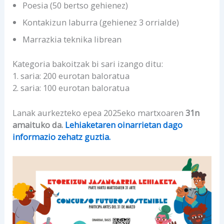
Poesia (50 bertso gehienez)
Kontakizun laburra (gehienez 3 orrialde)
Marrazkia teknika librean
Kategoria bakoitzak bi sari izango ditu:
1. saria: 200 eurotan baloratua
2. saria: 100 eurotan baloratua
Lanak aurkezteko epea 2025eko martxoaren
31n
amaituko da.
Lehiaketaren oinarrietan
dago
informazio zehatz guztia.