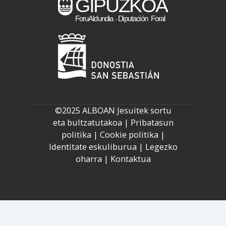
©2025 ALBOAN Jesuitek sortu
eta bultzatutakoa |
Pribatasun
politika
|
Cookie politika
|
Identitate eskuliburua
|
Legezko
oharra
|
Kontaktua
EU