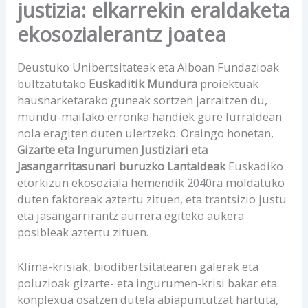
justizia: elkarrekin eraldaketa
ekosozialerantz joatea
Deustuko Unibertsitateak eta Alboan Fundazioak
bultzatutako
Euskaditik Mundura
proiektuak
hausnarketarako guneak sortzen jarraitzen du,
mundu-mailako erronka handiek gure lurraldean
nola eragiten duten ulertzeko. Oraingo honetan,
Gizarte eta Ingurumen Justiziari eta
Jasangarritasunari buruzko Lantaldeak
Euskadiko
etorkizun ekosoziala hemendik 2040ra moldatuko
duten faktoreak aztertu zituen, eta trantsizio justu
eta jasangarrirantz aurrera egiteko aukera
posibleak aztertu zituen.
Klima-krisiak, biodibertsitatearen galerak eta
poluzioak gizarte- eta ingurumen-krisi bakar eta
konplexua osatzen dutela abiapuntutzat hartuta,