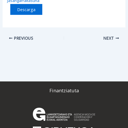
jasangarraitasuna
Descarga
PREVIOUS
NEXT
Finantziatuta