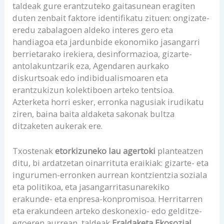
taldeak gure erantzuteko gaitasunean eragiten
duten zenbait faktore identifikatu zituen: ongizate-
eredu zabalagoen aldeko interes gero eta
handiagoa eta jardunbide ekonomiko jasangarri
berrietarako irekiera, desinformazioa, gizarte-
antolakuntzarik eza, Agendaren aurkako
diskurtsoak edo indibidualismoaren eta
erantzukizun kolektiboen arteko tentsioa.
Azterketa horri esker, erronka nagusiak irudikatu
ziren, baina baita aldaketa sakonak bultza
ditzaketen aukerak ere.
Txostenak
etorkizuneko lau agertoki
planteatzen
ditu, bi ardatzetan oinarrituta eraikiak: gizarte- eta
ingurumen-erronken aurrean kontzientzia soziala
eta politikoa, eta jasangarritasunarekiko
erakunde- eta enpresa-konpromisoa. Herritarren
eta erakundeen arteko deskonexio- edo gelditze-
egoeren aurrean, taldeak
Eraldaketa Ekosozial