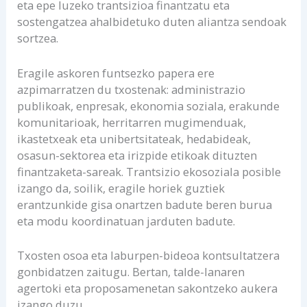
eta epe luzeko trantsizioa finantzatu eta
sostengatzea ahalbidetuko duten aliantza sendoak
sortzea.
Eragile askoren funtsezko papera ere
azpimarratzen du txostenak: administrazio
publikoak, enpresak, ekonomia soziala, erakunde
komunitarioak, herritarren mugimenduak,
ikastetxeak eta unibertsitateak, hedabideak,
osasun-sektorea eta irizpide etikoak dituzten
finantzaketa-sareak. Trantsizio ekosoziala posible
izango da, soilik, eragile horiek guztiek
erantzunkide gisa onartzen badute beren burua
eta modu koordinatuan jarduten badute.
Txosten osoa eta laburpen-bideoa kontsultatzera
gonbidatzen zaitugu. Bertan, talde-lanaren
agertoki eta proposamenetan sakontzeko aukera
izango duzu.