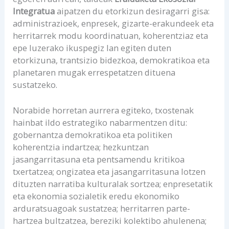
Integratua
aipatzen du etorkizun desiragarri gisa:
administrazioek, enpresek, gizarte-erakundeek eta
herritarrek modu koordinatuan, koherentziaz eta
epe luzerako ikuspegiz lan egiten duten
etorkizuna, trantsizio bidezkoa, demokratikoa eta
planetaren mugak errespetatzen dituena
sustatzeko.
Norabide horretan aurrera egiteko, txostenak
hainbat ildo estrategiko nabarmentzen ditu:
gobernantza demokratikoa eta politiken
koherentzia indartzea; hezkuntzan
jasangarritasuna eta pentsamendu kritikoa
txertatzea; ongizatea eta jasangarritasuna lotzen
dituzten narratiba kulturalak sortzea; enpresetatik
eta ekonomia sozialetik eredu ekonomiko
arduratsuagoak sustatzea; herritarren parte-
hartzea bultzatzea, bereziki kolektibo ahulenena;