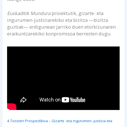
Euskaditik Mundura
proiektutik, gizarte- eta
ingurumen-justiziarekiko eta bizitza —bizitza
guztiak— erdigunean jarriko duen etorkizunaren
eraikuntzarekiko konpromisoa berresten dugu.
4.Txosten Prospectiboa – Gizarte -eta ingurumen- justizia eta